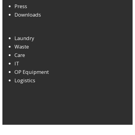
Press
Downloads
Laundry
Waste
Care
IT
OP Equipment
Logistics
© 2026 COPYRIGHT -
NOVOCAL GMBH & CO. KG
| DESIGNED BY